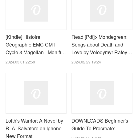
[Kindle] Histoire
Read [Pdf]> Mondegreen:
Géographie EMC CM1
Songs about Death and
Cycle 3 Magellan - Mon fi…
Love by Volodymyr Rafey…
2024.03.01 22:59
2024.02.29 19:24
Lolth's Warrior: A Novel by
DOWNLOADS Beginner's
R. A. Salvatore on Iphone
Guide To Procreate:
New Format
2024.02.29 19:23