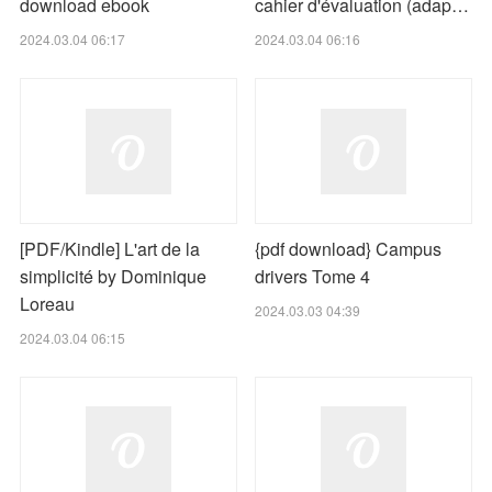
download ebook
cahier d'évaluation (adap…
2024.03.04 06:17
2024.03.04 06:16
[PDF/Kindle] L'art de la
{pdf download} Campus
simplicité by Dominique
drivers Tome 4
Loreau
2024.03.03 04:39
2024.03.04 06:15