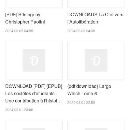
[PDF] Brisingr by
DOWNLOADS La Clef vers
Christopher Paolini
l'Autolibération
2024.03.03 04:38
2024.03.03 04:38
DOWNLOAD [PDF] {EPUB}
{pdf download} Largo
Les sociétés d'étudiants -
Winch Tome 6
Une contribution à l'histoi…
2024.03.01 22:59
2024.03.01 23:00