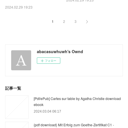
2024.02.29 19:23
1
2
3
abacasuwhuwh's Ownd
フォロー
記事一覧
[Pdf/ePub] Cartes sur table by Agatha Christie download
ebook
2024.03.04 06:17
{pdf download} Mit Erfolg zum Goethe-Zertifikat C1 -